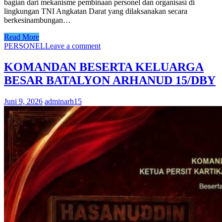
bagian dari mekanisme pembinaan personel dan organisasi di
lingkungan TNI Angkatan Darat yang dilaksanakan secara
berkesinambungan…
Read More
PERSONEL
Leave a comment
KOMANDAN BESERTA KELUARGA
BESAR BATALYON ARHANUD 15/DBY
Juni 9, 2026
adminarh15