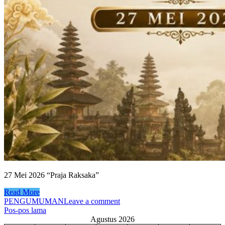
27 Mei 2026 “Praja Raksaka”
Read More
PENGUMUMAN
Leave a comment
Navigasi
Pos-pos lama
Agustus 2026